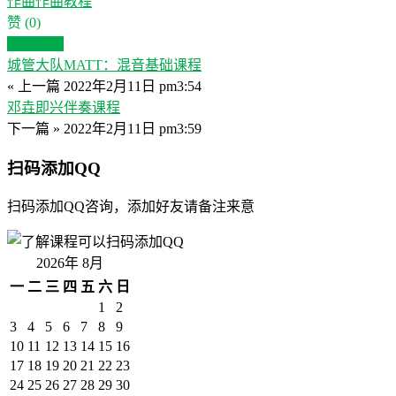
作曲
作曲教程
赞
(0)
生成海报
城管大队MATT：混音基础课程
« 上一篇
2022年2月11日 pm3:54
邓垚即兴伴奏课程
下一篇 »
2022年2月11日 pm3:59
扫码添加QQ
扫码添加QQ咨询，添加好友请备注来意
2026年 8月
一
二
三
四
五
六
日
1
2
3
4
5
6
7
8
9
10
11
12
13
14
15
16
17
18
19
20
21
22
23
24
25
26
27
28
29
30